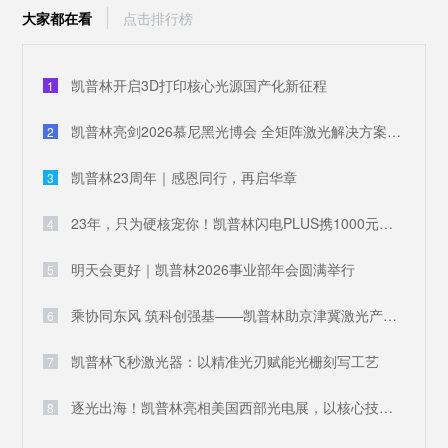
大家都在看
点击排行榜
凯普林开启3D打印核心光源国产化新征程
1
凯普林亮剑2026慕尼黑光博会 全矩阵激光解决方案破解全球产业痛点
2
凯普林23周年｜感恩同行，再启华章
3
23年，只为硬核宠你！凯普林闪电PLUS携1000元豪礼，引爆全场
4
明天会更好｜凯普林2026事业部年会圆满举行
5
乘协同东风 筑科创强基——凯普林助京津冀激光产业共兴
6
凯普林飞秒激光器：以精准光刃赋能光栅刻写工艺
7
逐光出海！凯普林亮相美国西部光电展，以核心技术叩响国际大门
8