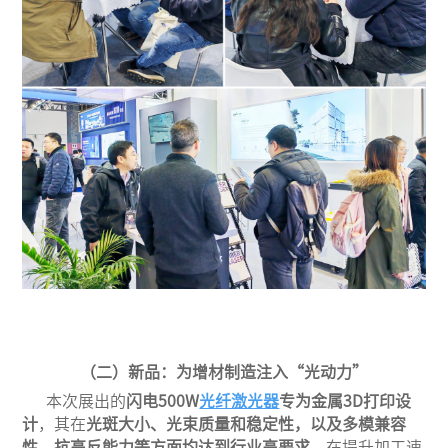
（
二
）
新品：为增材制造注入
“光动力”
本次展出的
闪电
500W
光纤激光器
专为金属3D打印设
计
，
其
在
光斑大小、光束质量和稳定性
，
以及
‌多模兼容
性
、
抗高反能力等方面均达到行业
高
要求
，在提升加工速