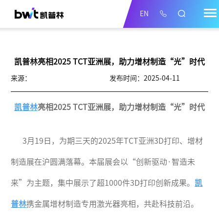
EN
凯普林亮相2025 TCT亚洲展，助力增材制造“光”时代
来源：
发布时间：2025-04-11
凯普林
亮相
2025 TCT亚洲展
，
助力
增材制造
“光”时代
3月19日
，
为期三天的
2025年TCT亚洲3D打印、增材
制造展
在
沪圆满落幕。本届展会以
“创新驱动·智造未
来”为主题，
集中展示
了
超
1000件3D打印创新成果‌。
凯
普林
携金属增材制造专用激光器亮相，共赴科技前沿
。