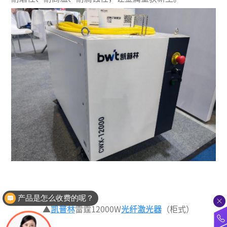
产品是怎么收费的呢？
介绍下你们产品的参数
▲
凯普林
雷霆
12000
W
光纤激光器
（
柜式
）