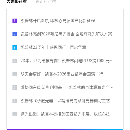
大家都在看
点击排行榜
凯普林开启3D打印核心光源国产化新征程
1
凯普林亮剑2026慕尼黑光博会 全矩阵激光解决方案破解全球产业痛点
2
凯普林23周年｜感恩同行，再启华章
3
23年，只为硬核宠你！凯普林闪电PLUS携1000元豪礼，引爆全场
4
明天会更好｜凯普林2026事业部年会圆满举行
5
乘协同东风 筑科创强基——凯普林助京津冀激光产业共兴
6
凯普林飞秒激光器：以精准光刃赋能光栅刻写工艺
7
逐光出海！凯普林亮相美国西部光电展，以核心技术叩响国际大门
8