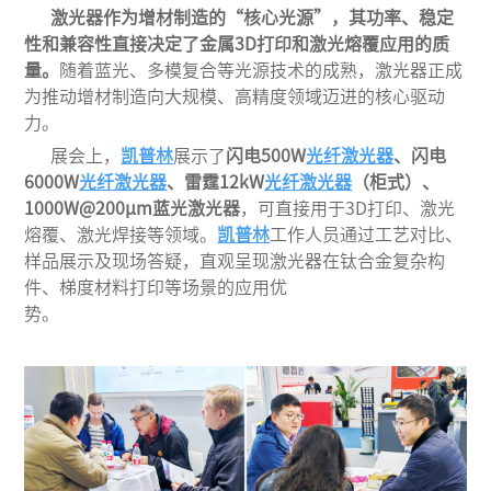
激光器作为增材制造的
“核心光源”，其功率、稳定
性和兼容性直接决定
了
金属
3D打印和激光熔覆应用的质
量
。
随着蓝光、多模复合等
光源技术的成熟，激光器正成
为推动增材制造向大规模、高精度领域迈进的核心驱动
力
。
展会上，
凯普林
展示了
闪电
500W
光纤激光器
、闪电
6000W
光纤激光器
、雷霆12kW
光纤激光器
（柜式）、
1000W@200μm蓝光激光器
，可直接用于
3D打印、激光
熔覆、激光焊接等领域。
凯普林
工作人员通过工艺对比、
样品展示及现场答疑，直观呈现激光器在钛合金复杂构
件、梯度材料打印等场景的应用优