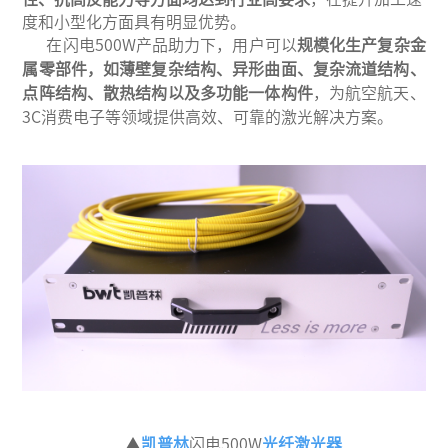
度和小型化方面具有
明显
优势。
在
闪电
500W
产品助力下，用户可以
规模化生产
复杂金
属零部件
，
如薄壁复杂结构、异形曲面、复杂流道结构、
点阵结构、散热结构以及多功能一体构件
，为
航空航天、
3C消费电子
等领域提供高效、可靠的激光解决方案。
▲
凯普林
闪电
500W
光纤激光器