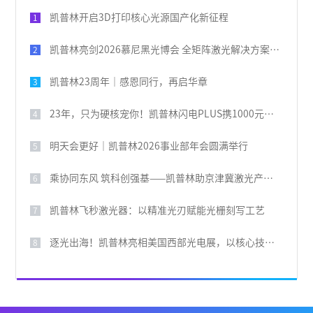
凯普林开启3D打印核心光源国产化新征程
1
凯普林亮剑2026慕尼黑光博会 全矩阵激光解决方案破解全球产业痛点
2
凯普林23周年｜感恩同行，再启华章
3
23年，只为硬核宠你！凯普林闪电PLUS携1000元豪礼，引爆全场
4
明天会更好｜凯普林2026事业部年会圆满举行
5
乘协同东风 筑科创强基——凯普林助京津冀激光产业共兴
6
凯普林飞秒激光器：以精准光刃赋能光栅刻写工艺
7
逐光出海！凯普林亮相美国西部光电展，以核心技术叩响国际大门
8