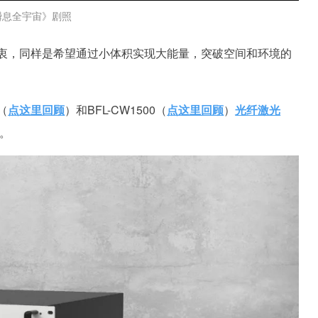
瞬息全宇宙》剧照
衷，同样是希望通过小体积实现大能量，突破空间和环境的
（
点这里回顾
）和BFL-CW1500（
点这里回顾
）
光纤激光
。