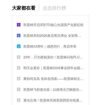
大家都在看
点击排行榜
凯普林开启3D打印核心光源国产化新征程
1
凯普林亮剑2026慕尼黑光博会 全矩阵激光解决方案破解全球产业痛点
2
凯普林23周年｜感恩同行，再启华章
3
23年，只为硬核宠你！凯普林闪电PLUS携1000元豪礼，引爆全场
4
明天会更好｜凯普林2026事业部年会圆满举行
5
乘协同东风 筑科创强基——凯普林助京津冀激光产业共兴
6
凯普林飞秒激光器：以精准光刃赋能光栅刻写工艺
7
逐光出海！凯普林亮相美国西部光电展，以核心技术叩响国际大门
8