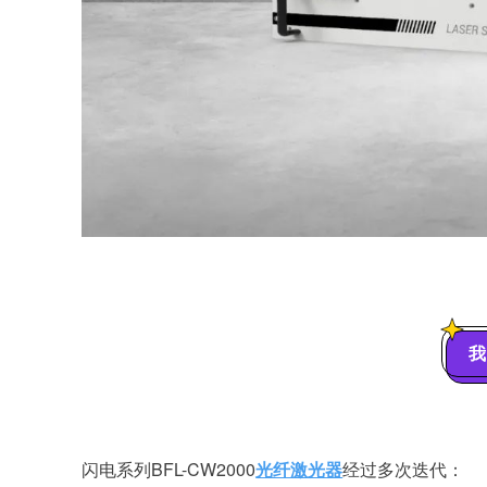
我
闪电系列BFL-CW
2000
光纤激光器
经过多次迭代：